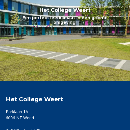
Het College Weert
Het College Weert
Een perfect leerklimaat in een groene
Samen leren met plezier!
omgeving!
Het College Weert
Parklaan 1A
6006 NT Weert