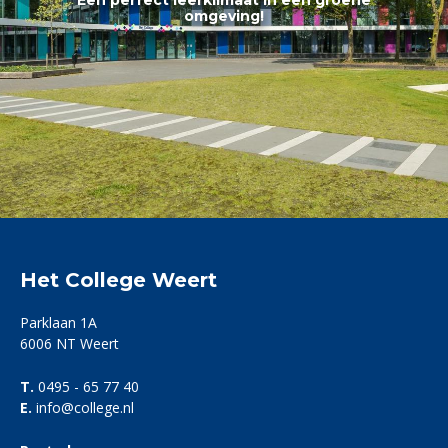
Samen leren met plezier!
omgeving!
Het College Weert
Parklaan 1A
6006 NT Weert
T.
0495 - 65 77 40
E.
info@college.nl