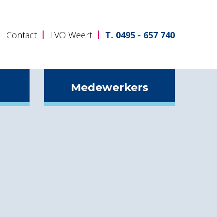
Contact
LVO Weert
T. 0495 - 657 740
Medewerkers
De gezonde schoolkantine