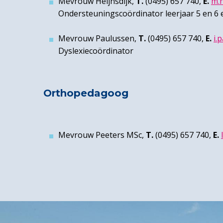
Mevrouw Heijnsdijk,
T.
(0495) 657 740,
E.
m.h
Ondersteuningscoördinator leerjaar 5 en 6
Mevrouw Paulussen,
T.
(0495) 657 740,
E.
i.
Dyslexiecoördinator
Orthopedagoog
Mevrouw Peeters MSc,
T.
(0495) 657 740,
E.