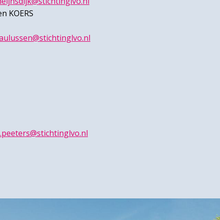
eijnsdijk@stichtinglvo.nl
 en KOERS
paulussen@stichtinglvo.nl
l.peeters@stichtinglvo.nl