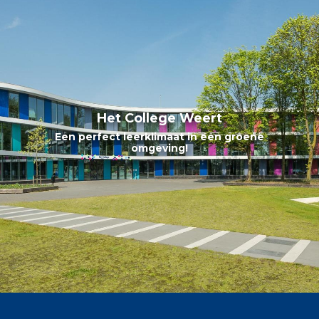
Het College Weert
Het College Weert
Een perfect leerklimaat in een groene
Samen leren met plezier!
omgeving!