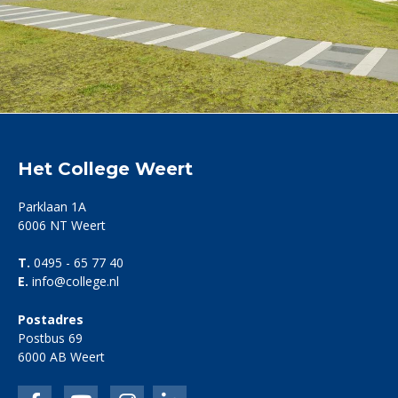
Het College Weert
Parklaan 1A
6006 NT Weert
T.
0495 - 65 77 40
E.
info@college.nl
Postadres
Postbus 69
6000 AB Weert