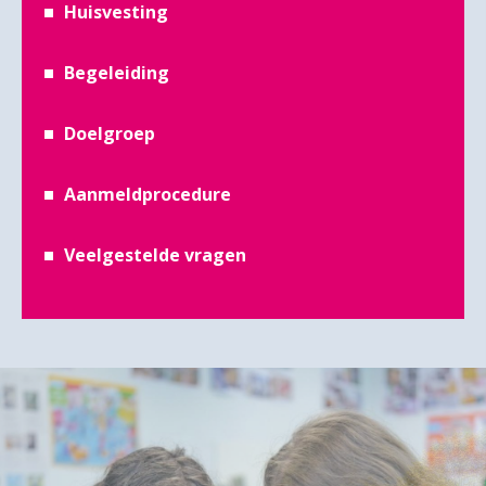
Huisvesting
Begeleiding
Doelgroep
Aanmeldprocedure
Veelgestelde vragen