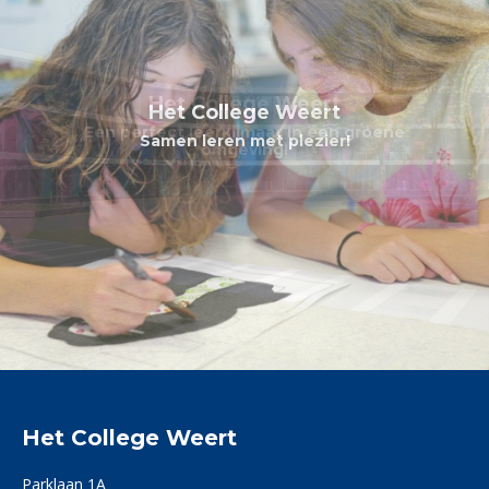
Het College Weert
Het College Weert
Een perfect leerklimaat in een groene
Samen leren met plezier!
omgeving!
Het College Weert
Parklaan 1A